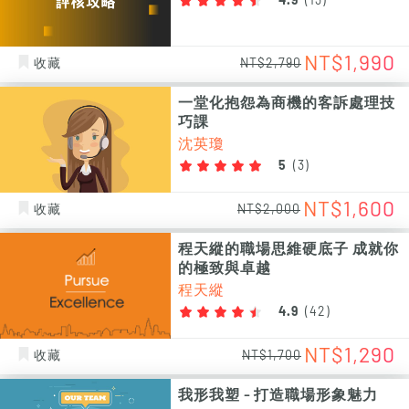
4.9
(
13
)
NT$1,990
收藏
NT$2,790
一堂化抱怨為商機的客訴處理技
巧課
沈英瓊
5
(
3
)
NT$1,600
收藏
NT$2,000
程天縱的職場思維硬底子 成就你
的極致與卓越
程天縱
4.9
(
42
)
NT$1,290
收藏
NT$1,700
我形我塑 - 打造職場形象魅力