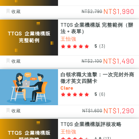
NT$1,990
收藏
NT$2,790
TTQS 企業機構版 完整範例（辦
法 + 表單）
王怡強
5
(
3
)
NT$1,490
收藏
NT$2,100
白領求職大進擊：一次完封外商
徵才英文四關卡
Clare
5
(
6
)
NT$1,290
收藏
NT$1,600
TTQS 企業機構版評核攻略
王怡強