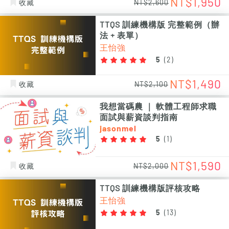
NT$1,950
收藏
NT$2,600
TTQS 訓練機構版 完整範例（辦
法 + 表單）
王怡強
5
(
2
)
NT$1,490
收藏
NT$2,100
我想當碼農 ｜ 軟體工程師求職
面試與薪資談判指南
jasonmel
5
(
1
)
NT$1,590
收藏
NT$2,000
TTQS 訓練機構版評核攻略
王怡強
5
(
13
)