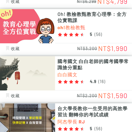
NT$4,799
收藏
NT$6,299
Oh! 教檢教甄教育心理學：全方
位實戰課
oh!教檢教甄
5
(
56
)
NT$1,990
收藏
NT$3,200
國考國文 白白老師的國考國學常
識搶分重點
白白國文
4.9
(
16
)
NT$1,590
收藏
NT$2,200
台大學長教你一生受用的高效學
習法 翻轉你的考試成績
阿杰學長 RJ
5
(
56
)