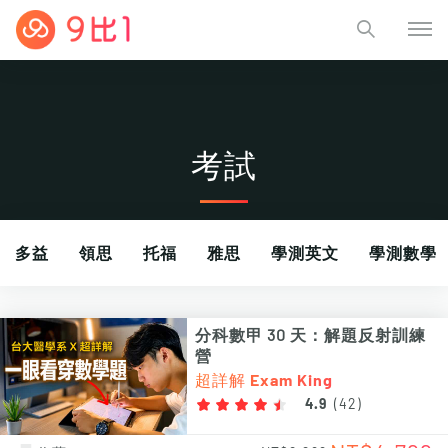
考試
多益
領思
托福
雅思
學測英文
學測數學
教檢教甄
日文檢定
其他考試
分科數甲 30 天：解題反射訓練
營
超詳解 Exam King
4.9
(
42
)