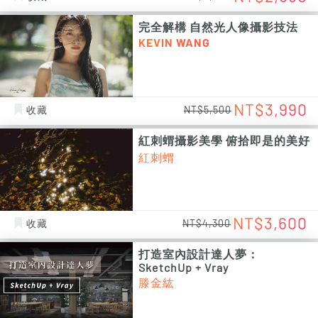
完全解構 自然光人像攝影技法
KEVIN WANG
NT$3,990
收藏
NT$5,500
紅刺蝟攝影美學 俯拾即是的美好
紅刺蝟
NT$3,600
收藏
NT$4,300
打造室內設計達人夢：
SketchUp + Vray
滕金紘