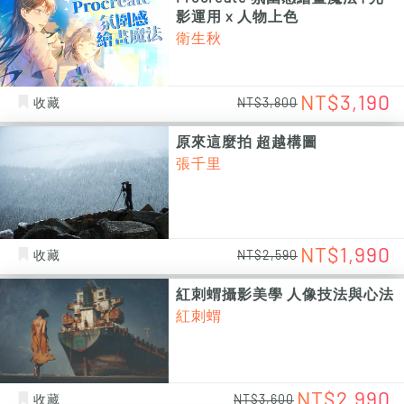
影運用 x 人物上色
衛生秋
NT$3,190
收藏
NT$3,800
原來這麼拍 超越構圖
張千里
NT$1,990
收藏
NT$2,590
紅刺蝟攝影美學 人像技法與心法
紅刺蝟
NT$2,990
收藏
NT$3,600