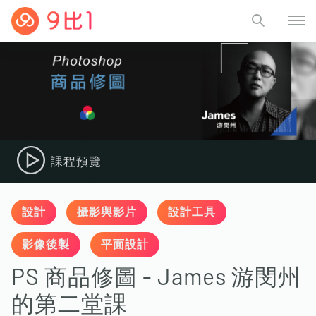
課程預覽
設計
攝影與影片
設計工具
影像後製
平面設計
PS 商品修圖 - James 游閔州
的第二堂課