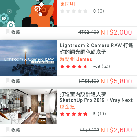
陳世明
0
(
0
)
NT$2,000
收藏
NT$2,400
Lightroom & Camera RAW 打造
你的調光調色硬底子
游閔州 James
4.9
(
53
)
NT$5,800
收藏
NT$5,500
打造室內設計達人夢：
SketchUp Pro 2019 + Vray Next
滕金紘
5
(
10
)
NT$2,600
收藏
NT$3,100