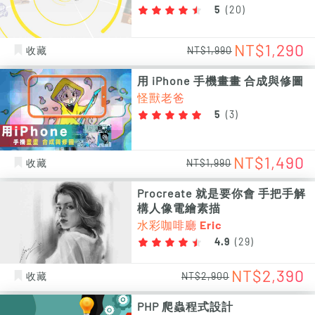
5
(
20
)
NT$1,290
收藏
NT$1,990
用 iPhone 手機畫畫 合成與修圖
怪獸老爸
5
(
3
)
NT$1,490
收藏
NT$1,990
Procreate 就是要你會 手把手解
構人像電繪素描
水彩咖啡廳 Eric
4.9
(
29
)
NT$2,390
收藏
NT$2,900
PHP 爬蟲程式設計