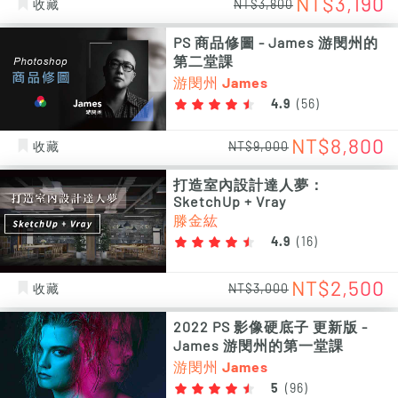
NT$3,190
收藏
NT$3,800
PS 商品修圖 - James 游閔州的
第二堂課
游閔州 James
4.9
(
56
)
NT$8,800
收藏
NT$9,000
打造室內設計達人夢：
SketchUp + Vray
滕金紘
4.9
(
16
)
NT$2,500
收藏
NT$3,000
2022 PS 影像硬底子 更新版 -
James 游閔州的第一堂課
游閔州 James
5
(
96
)