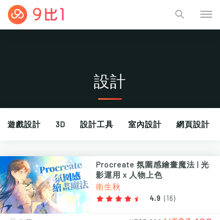
設計
遊戲設計
3D
設計工具
室內設計
網頁設計
電繪
動畫製作
Procreate 氛圍感繪畫魔法 | 光
影運用 x 人物上色
衛生秋
4.9
(
16
)