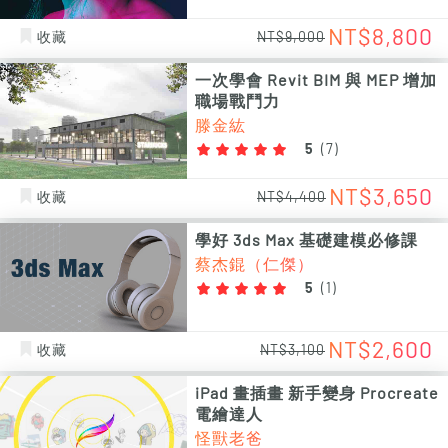
NT$8,800
收藏
NT$9,000
一次學會 Revit BIM 與 MEP 增加
職場戰鬥力
滕金紘
5
(
7
)
NT$3,650
收藏
NT$4,400
學好 3ds Max 基礎建模必修課
蔡杰錕（仁傑）
5
(
1
)
NT$2,600
收藏
NT$3,100
iPad 畫插畫 新手變身 Procreate
電繪達人
怪獸老爸