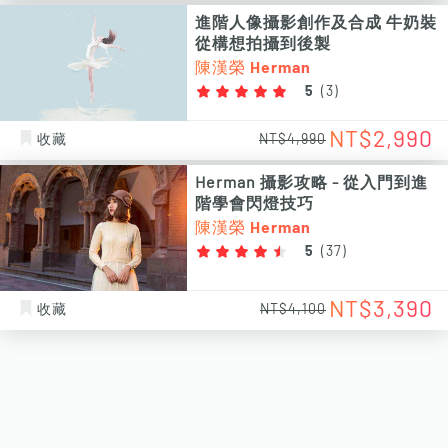
進階人像攝影創作及合成 牛奶裝
從構想拍攝到後製
陳漢榮 Herman
5
(
3
)
NT$2,990
收藏
NT$4,990
Herman 攝影攻略 - 從入門到進
階學會閃燈技巧
陳漢榮 Herman
5
(
37
)
NT$3,390
收藏
NT$4,100