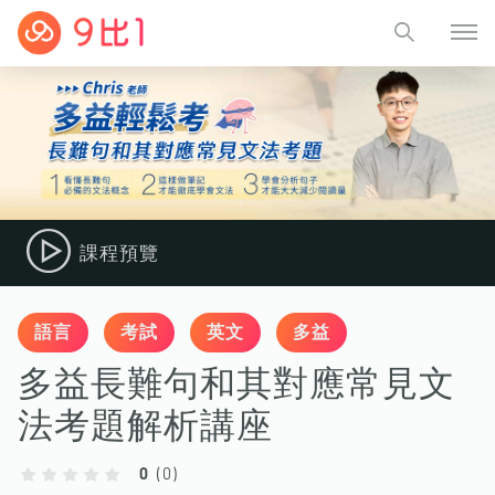
課程預覽
語言
考試
英文
多益
多益長難句和其對應常見文
法考題解析講座
0
(
0
)