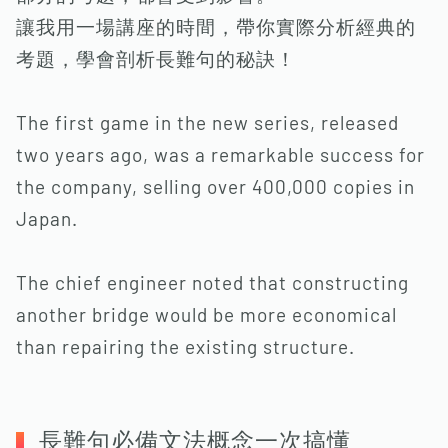
讓我用一場講座的時間，帶你實際分析經典的
考題，學會剖析長難句的秘訣！
The first game in the new series, released
two years ago, was a remarkable success for
the company, selling over 400,000 copies in
Japan.
The chief engineer noted that constructing
another bridge would be more economical
than repairing the existing structure.
長難句必備文法概念一次搞懂