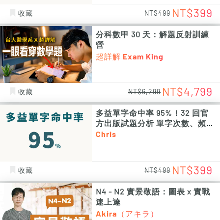
NT$399
收藏
NT$499
分科數甲 30 天：解題反射訓練
營
超詳解 Exam King
NT$4,799
收藏
NT$6,299
多益單字命中率 95%！32 回官
方出版試題分析 單字次數、頻率
統計 PDF 電子檔（非影片課程）
Chris
NT$399
收藏
NT$499
N4 - N2 實景敬語：圖表 x 實戰
速上達
Akira（アキラ）