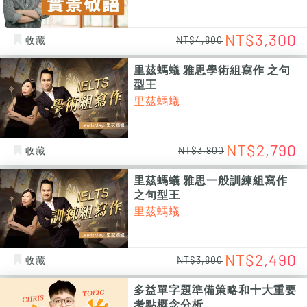
NT$3,300
收藏
NT$4,800
里茲螞蟻 雅思學術組寫作 之句
型王
里茲螞蟻
NT$2,790
收藏
NT$3,800
里茲螞蟻 雅思一般訓練組寫作
之句型王
里茲螞蟻
NT$2,490
收藏
NT$3,800
多益單字題準備策略和十大重要
考點概念分析