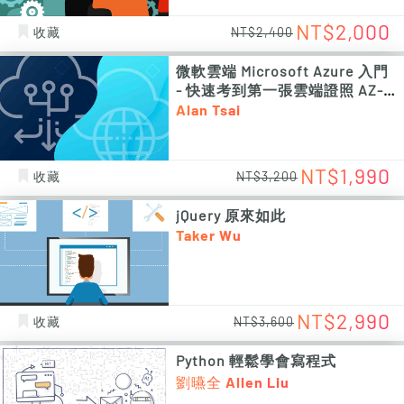
NT$2,000
收藏
NT$2,400
微軟雲端 Microsoft Azure 入門
- 快速考到第一張雲端證照 AZ-
900
Alan Tsai
NT$1,990
收藏
NT$3,200
jQuery 原來如此
Taker Wu
NT$2,990
收藏
NT$3,600
Python 輕鬆學會寫程式
劉曣全 Allen Liu